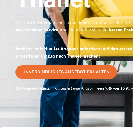
Thanet
Ihr Umzug Oberhausen Thanet kann so einfach sein! Erle
erstklassigen Service
und sichern Sie sich die
besten Prei
Jetzt Ihr individuelles Angebot anfordern und den ersten
stressfreien Umzug nach Thanet machen:
UNVERBINDLICHES ANGEBOT ERHALTEN
100% unverbindlich
– Garantiert eine Antwort
innerhalb von 15 Min