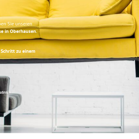
ben Sie unseren
se in Oberhausen
.
 Schritt zu einem
uten
.