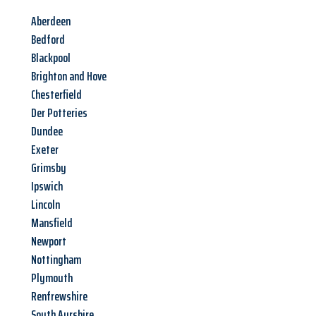
Aberdeen
Bedford
Blackpool
Brighton and Hove
Chesterfield
Der Potteries
Dundee
Exeter
Grimsby
Ipswich
Lincoln
Mansfield
Newport
Nottingham
Plymouth
Renfrewshire
South Ayrshire