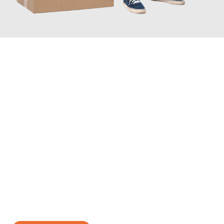
JETZT ANFRAGEN
Erleben Sie mit Umzugsmeister Probst Oberhausen, wie
einfach
und stressfrei Ihr Umzug Oberhausen Luton
sein kann. Unser
Expertenteam steht bereit, um Ihnen einen reibungslosen
Übergang in Ihr neues Zuhause zu garantieren.
Jetzt
unverbindliches Angebot
erhalten &
100€ sparen: