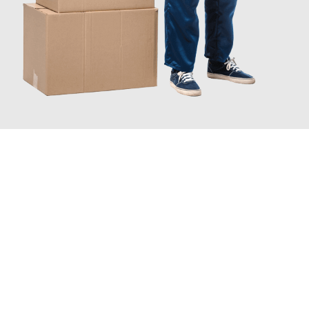
JETZT ANFRAGEN
Erleben Sie mit Umzugsmeister Probst Oberhausen, wie
einfach
und stressfrei Ihr Umzug Oberhausen Mansfield
sein kann.
Unser Expertenteam steht bereit, um Ihnen einen reibungslosen
Übergang in Ihr neues Zuhause zu garantieren.