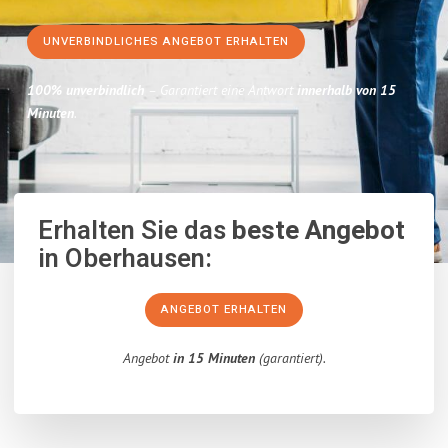
UNVERBINDLICHES ANGEBOT ERHALTEN
100% unverbindlich
– Garantiert eine Antwort
innerhalb von 15
Minuten
.
Erhalten Sie das
beste Angebot
in Oberhausen:
ANGEBOT ERHALTEN
Angebot
in 15 Minuten
(garantiert).