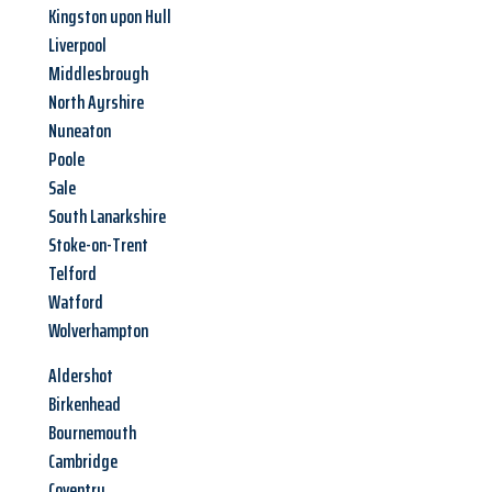
Kingston upon Hull
Liverpool
Middlesbrough
North Ayrshire
Nuneaton
Poole
Sale
South Lanarkshire
Stoke-on-Trent
Telford
Watford
Wolverhampton
Aldershot
Birkenhead
Bournemouth
Cambridge
Coventry