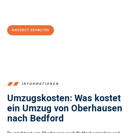
Jetzt
unverbindliches Angebot
erhalten &
100€ sparen:
ANGEBOT ERHALTEN
+4915792653356
INFORMATIONEN
Umzugskosten: Was kostet
ein Umzug von Oberhausen
nach Bedford
Du möchtest von Oberhausen nach Bedford umziehen und