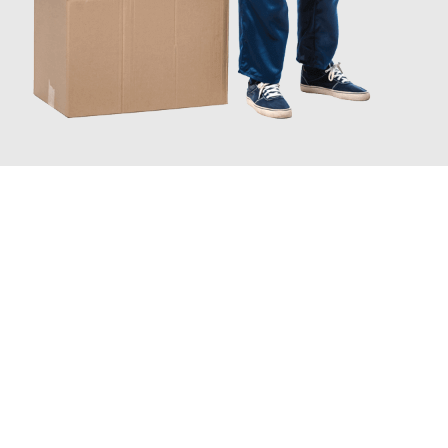
JETZT ANFRAGEN
Erleben Sie mit Umzugsmeister Probst Oberhausen, wie
einfach
und stressfrei Ihr Umzug Oberhausen Bedford
sein kann. Unser
Expertenteam steht bereit, um Ihnen einen reibungslosen
Übergang in Ihr neues Zuhause zu garantieren.