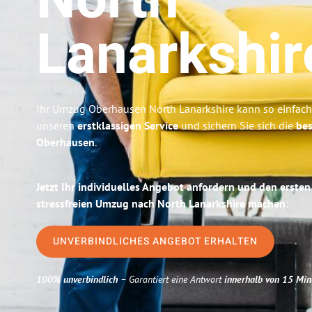
North
Lanarkshir
Ihr Umzug Oberhausen North Lanarkshire kann so einfach 
unseren
erstklassigen Service
und sichern Sie sich die
bes
Oberhausen
.
Jetzt Ihr individuelles Angebot anfordern und den ersten
stressfreien Umzug nach North Lanarkshire machen:
UNVERBINDLICHES ANGEBOT ERHALTEN
100% unverbindlich
– Garantiert eine Antwort
innerhalb von 15 Min