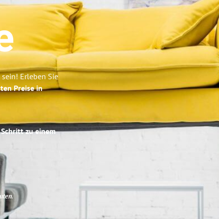
e
sein! Erleben Sie
ten Preise in
 Schritt zu einem
uten
.