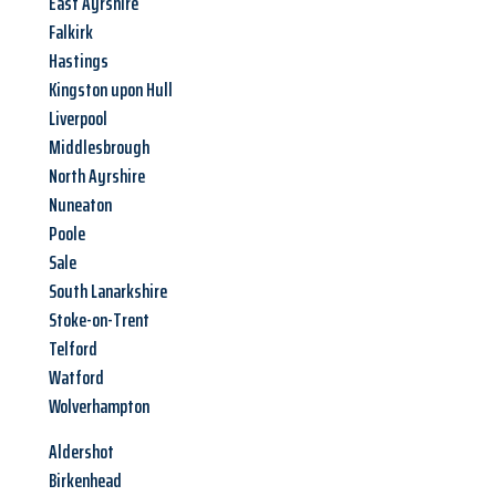
East Ayrshire
Falkirk
Hastings
Kingston upon Hull
Liverpool
Middlesbrough
North Ayrshire
Nuneaton
Poole
Sale
South Lanarkshire
Stoke-on-Trent
Telford
Watford
Wolverhampton
Aldershot
Birkenhead