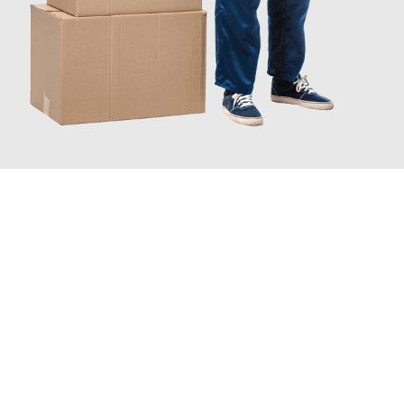
JETZT ANFRAGEN
Erleben Sie mit Umzugsmeister Probst Oberhausen, wie
einfach
und stressfrei Ihr Umzug Oberhausen Highland
sein kann.
Unser Expertenteam steht bereit, um Ihnen einen reibungslosen
Übergang in Ihr neues Zuhause zu garantieren.