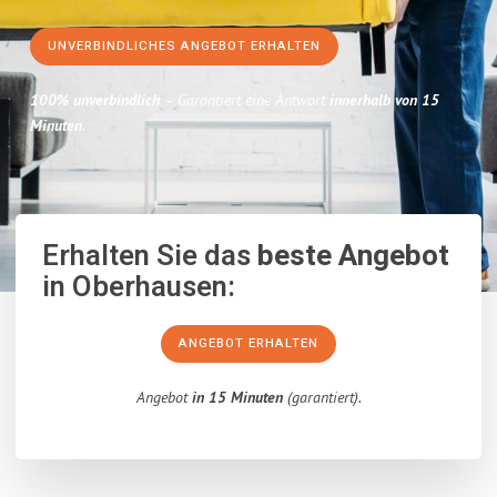
UNVERBINDLICHES ANGEBOT ERHALTEN
100% unverbindlich
– Garantiert eine Antwort
innerhalb von 15
Minuten
.
Erhalten Sie das
beste Angebot
in Oberhausen:
ANGEBOT ERHALTEN
Angebot
in 15 Minuten
(garantiert).