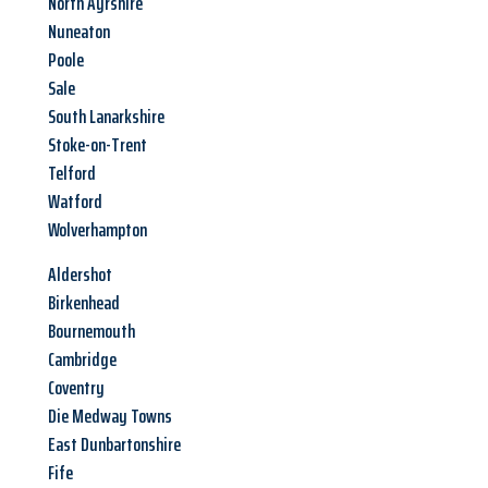
North Ayrshire
Nuneaton
Poole
Sale
South Lanarkshire
Stoke-on-Trent
Telford
Watford
Wolverhampton
Aldershot
Birkenhead
Bournemouth
Cambridge
Coventry
Die Medway Towns
East Dunbartonshire
Fife