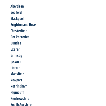
Aberdeen
Bedford
Blackpool
Brighton and Hove
Chesterfield
Der Potteries
Dundee
Exeter
Grimsby
Ipswich
Lincoln
Mansfield
Newport
Nottingham
Plymouth
Renfrewshire
South Ayrshire