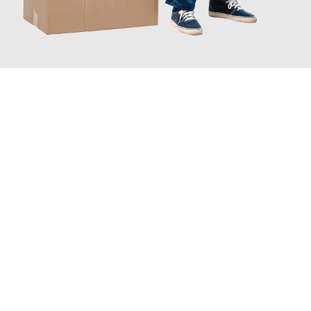
JETZT ANFRAGEN
Erleben Sie mit Umzugsmeister Probst Oberhausen, wie
einfach
und stressfrei Ihr Umzug Oberhausen Belfast
sein kann. Unser
Expertenteam steht bereit, um Ihnen einen reibungslosen
Übergang in Ihr neues Zuhause zu garantieren.
Jetzt
unverbindliches Angebot
erhalten &
100€ sparen: