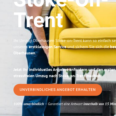
Stoke-On-
Trent
Ihr Umzug Oberhausen Stoke-on-Trent kann so einfach sei
unseren
erstklassigen Service
und sichern Sie sich die
bes
Oberhausen
.
Jetzt Ihr individuelles Angebot anfordern und den ersten
stressfreien Umzug nach Stoke-on-Trent machen:
UNVERBINDLICHES ANGEBOT ERHALTEN
100% unverbindlich
– Garantiert eine Antwort
innerhalb von 15 Min