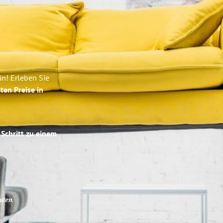
n! Erleben Sie
ten Preise in
 Schritt zu einem
uten
.