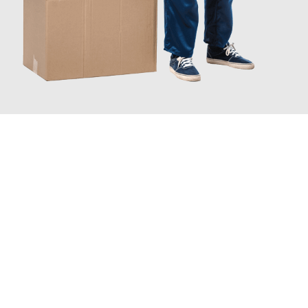
JETZT ANFRAGEN
Erleben Sie mit Umzugsmeister Probst Oberhausen, wie
einfach
und stressfrei Ihr Umzug Oberhausen Bradford
sein kann.
Unser Expertenteam steht bereit, um Ihnen einen reibungslosen
Übergang in Ihr neues Zuhause zu garantieren.