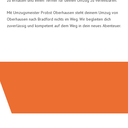
zu erhalten und einen Termin für deinen Umzug zu vereinbaren.
Mit Umzugsmeister Probst Oberhausen steht deinem Umzug von
Oberhausen nach Bradford nichts im Weg. Wir begleiten dich
zuverlässig und kompetent auf dem Weg in dein neues Abenteuer.
Umzugsmeister Probst in Zahlen: