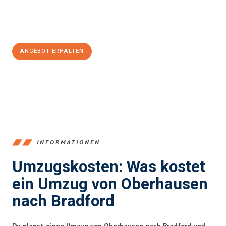
Jetzt
unverbindliches Angebot
erhalten &
100€ sparen:
ANGEBOT ERHALTEN
+4915792653356
INFORMATIONEN
Umzugskosten: Was kostet
ein Umzug von Oberhausen
nach Bradford
Du planst einen Umzug von Oberhausen nach Bradford und