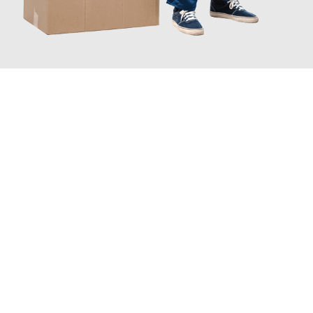
JETZT ANFRAGEN
Erleben Sie mit Umzugsmeister Probst Oberhausen, wie
einfach
und stressfrei Ihr Umzug Oberhausen Bristol
sein kann. Unser
Expertenteam steht bereit, um Ihnen einen reibungslosen
Übergang in Ihr neues Zuhause zu garantieren.
Jetzt
unverbindliches Angebot
erhalten &
100€ sparen: