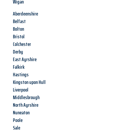
Wigan
Aberdeenshire
Belfast
Bolton
Bristol
Colchester
Derby
East Ayrshire
Falkirk
Hastings
Kingston upon Hull
Liverpool
Middlesbrough
North Ayrshire
Nuneaton
Poole
Sale