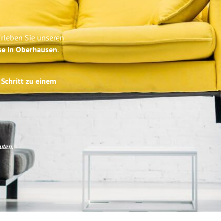
rleben Sie unseren
se in Oberhausen
.
 Schritt zu einem
uten
.