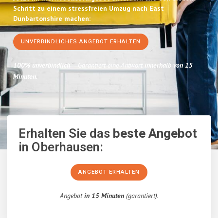
Schritt zu einem stressfreien Umzug nach East
Dunbartonshire machen:
UNVERBINDLICHES ANGEBOT ERHALTEN
100% unverbindlich
– Garantiert eine Antwort
innerhalb von 15
Minuten
.
Erhalten Sie das
beste Angebot
in Oberhausen:
ANGEBOT ERHALTEN
Angebot
in 15 Minuten
(garantiert).