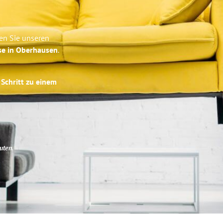
en Sie unseren
se in Oberhausen
.
 Schritt zu einem
uten
.