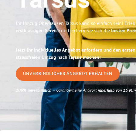
Tarsus
Ihr Umzug Oberhausen Tarsus kann so einfach sein! Erleb
erstklassigen Service
und sichern Sie sich die
besten Prei
Jetzt Ihr individuelles Angebot anfordern und den ersten
stressfreien Umzug nach Tarsus machen:
UNVERBINDLICHES ANGEBOT ERHALTEN
100% unverbindlich
– Garantiert eine Antwort
innerhalb von 15 Min