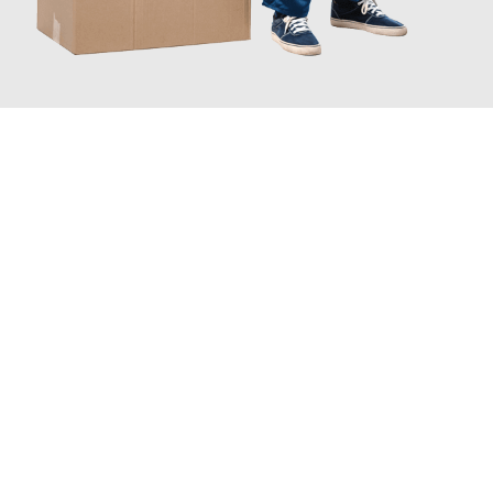
JETZT ANFRAGEN
Erleben Sie mit Umzugsmeister Probst Oberhausen, wie
einfach
und stressfrei Ihr Umzug Oberhausen Kocaeli
sein kann. Unser
Expertenteam steht bereit, um Ihnen einen reibungslosen
Übergang in Ihr neues Zuhause zu garantieren.
Jetzt
unverbindliches Angebot
erhalten &
100€ sparen: