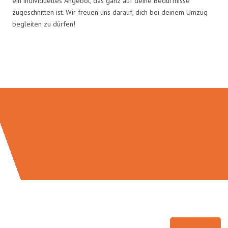
ein individuelles Angebot, das ganz auf deine Bedürfnisse
zugeschnitten ist. Wir freuen uns darauf, dich bei deinem Umzug
begleiten zu dürfen!
Umzugsmeister Probst in Zahlen: