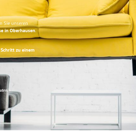
n Sie unseren
se in Oberhausen
.
 Schritt zu einem
uten
.