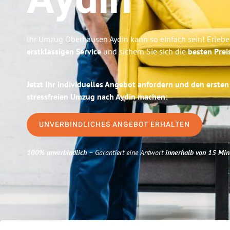
Aydin
Ihr Umzug Oberhausen Aydin kann so einfach sein! Erlebe
erstklassigen Service
und sichern Sie sich die
besten Prei
Jetzt Ihr individuelles Angebot anfordern und den ersten
stressfreien Umzug nach Aydin machen:
UNVERBINDLICHES ANGEBOT ERHALTEN
100% unverbindlich
– Garantiert eine Antwort
innerhalb von 15 Min