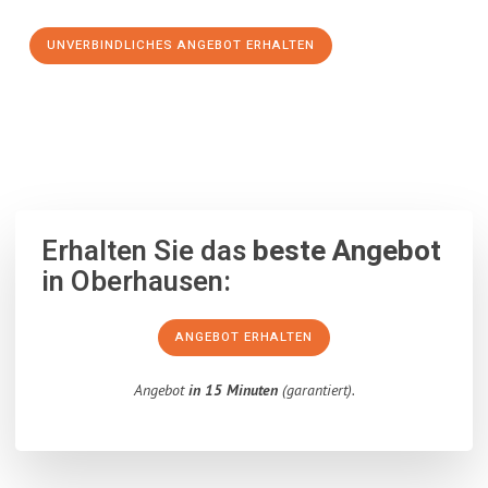
UNVERBINDLICHES ANGEBOT ERHALTEN
100% unverbindlich
– Garantiert eine Antwort
innerhalb von 15
Minuten
.
Erhalten Sie das
beste Angebot
in Oberhausen:
ANGEBOT ERHALTEN
Angebot
in 15 Minuten
(garantiert).