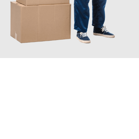
JETZT ANFRAGEN
Erleben Sie mit Umzugsmeister Probst Oberhausen, wie
einfach
und stressfrei Ihr Umzug Oberhausen Karaman
sein kann.
Unser Expertenteam steht bereit, um Ihnen einen reibungslosen
Übergang in Ihr neues Zuhause zu garantieren.