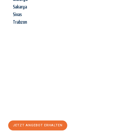
Sakarya
Sivas
Trabzon
Jetzt anfragen &
Angebot
mit Best-Preis
erhalten!
Schicken Sie uns jetzt Ihre unverbindliche Anfrage und sichern
Sie sich Ihr
individuelles Umzugsangebot für Ihr Anliegen in
Oberhausen
zum Best-Preis! Nutzen Sie die Gelegenheit für
einen
stressfreien Umzug
mit maximalem Komfort:
JETZT ANGEBOT ERHALTEN