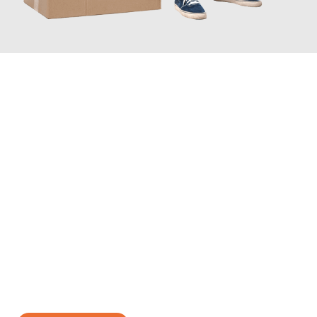
JETZT ANFRAGEN
Erleben Sie mit Umzugsmeister Probst Oberhausen, wie
einfach
und stressfrei Ihr Umzug Oberhausen Silivri
sein kann. Unser
Expertenteam steht bereit, um Ihnen einen reibungslosen
Übergang in Ihr neues Zuhause zu garantieren.
Jetzt
unverbindliches Angebot
erhalten &
100€ sparen: