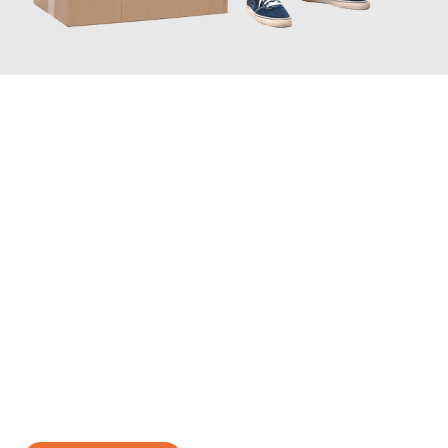
JETZT ANFRAGEN
Erleben Sie mit Umzugsmeister Probst Oberhausen, wie
einfach
und stressfrei Ihr Umzug Oberhausen Reims
sein kann. Unser
Expertenteam steht bereit, um Ihnen einen reibungslosen
Übergang in Ihr neues Zuhause zu garantieren.
Jetzt
unverbindliches Angebot
erhalten &
100€ sparen: