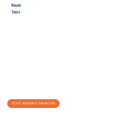
Rouen
Tours
Jetzt anfragen &
Angebot
mit Best-Preis
erhalten!
Schicken Sie uns jetzt Ihre unverbindliche Anfrage und sichern
Sie sich Ihr
individuelles Umzugsangebot für Ihr Anliegen in
Oberhausen
zum Best-Preis! Nutzen Sie die Gelegenheit für
einen
stressfreien Umzug
mit maximalem Komfort:
JETZT ANGEBOT ERHALTEN