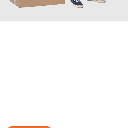
JETZT ANFRAGEN
Erleben Sie mit Umzugsmeister Probst Oberhausen, wie
einfach
und stressfrei Ihr Umzug Oberhausen Lyon
sein kann. Unser
Expertenteam steht bereit, um Ihnen einen reibungslosen
Übergang in Ihr neues Zuhause zu garantieren.
Jetzt
unverbindliches Angebot
erhalten &
100€ sparen: