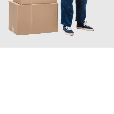
JETZT ANFRAGEN
Erleben Sie mit Umzugsmeister Probst Oberhausen, wie
einfach
und stressfrei Ihr Umzug Oberhausen Bordeaux
sein kann.
Unser Expertenteam steht bereit, um Ihnen einen reibungslosen
Übergang in Ihr neues Zuhause zu garantieren.