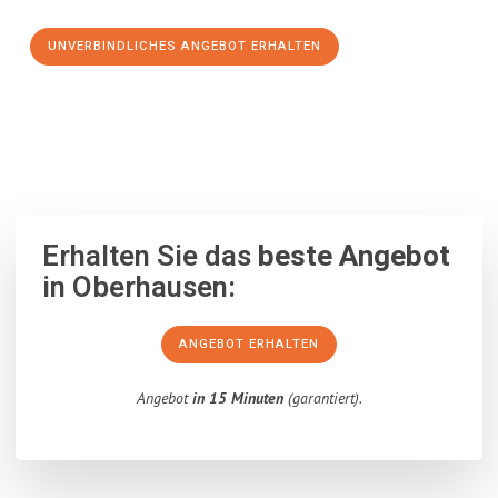
UNVERBINDLICHES ANGEBOT ERHALTEN
100% unverbindlich
– Garantiert eine Antwort
innerhalb von 15
Minuten
.
Erhalten Sie das
beste Angebot
in Oberhausen:
ANGEBOT ERHALTEN
Angebot
in 15 Minuten
(garantiert).