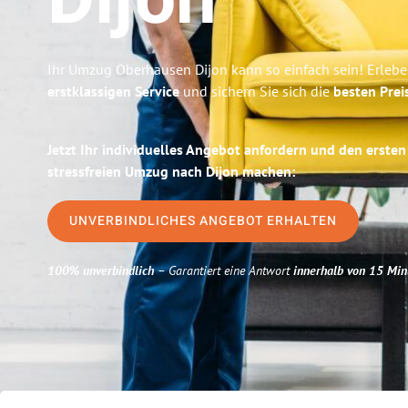
Dijon
Ihr Umzug Oberhausen Dijon kann so einfach sein! Erlebe
erstklassigen Service
und sichern Sie sich die
besten Prei
Jetzt Ihr individuelles Angebot anfordern und den ersten
stressfreien Umzug nach Dijon machen:
UNVERBINDLICHES ANGEBOT ERHALTEN
100% unverbindlich
– Garantiert eine Antwort
innerhalb von 15 Min