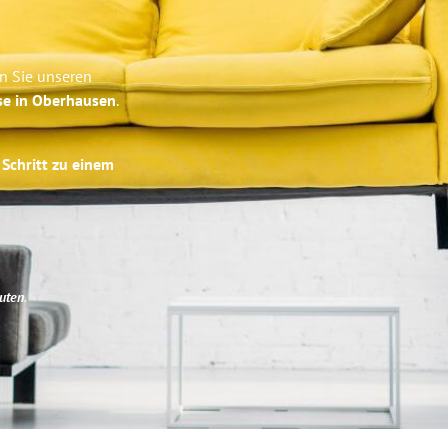
n Sie unseren
se in Oberhausen
.
 Schritt zu einem
uten
.