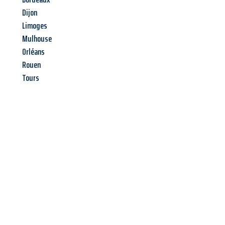
Dijon
Limoges
Mulhouse
Orléans
Rouen
Tours
Jetzt anfragen &
Angebot
mit Best-Preis
erhalten!
Schicken Sie uns jetzt Ihre unverbindliche Anfrage und sichern
Sie sich Ihr
individuelles Umzugsangebot für Ihr Anliegen in
Oberhausen
zum Best-Preis! Nutzen Sie die Gelegenheit für