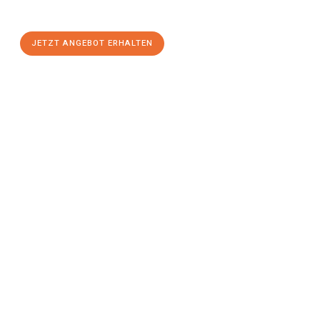
einen
stressfreien Umzug
mit maximalem Komfort:
JETZT ANGEBOT ERHALTEN