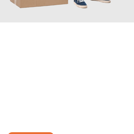
JETZT ANFRAGEN
Erleben Sie mit Umzugsmeister Probst Oberhausen, wie
einfach
und stressfrei Ihr Umzug Oberhausen Nizza
sein kann. Unser
Expertenteam steht bereit, um Ihnen einen reibungslosen
Übergang in Ihr neues Zuhause zu garantieren.
Jetzt
unverbindliches Angebot
erhalten &
100€ sparen: