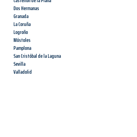
Castellón de la Plana
Dos Hermanas
Granada
La Coruña
Logroño
Móstoles
Pamplona
San Cristóbal de la Laguna
Sevilla
Valladolid
Jetzt anfragen &
Angebot
mit Best-Preis
erhalten!