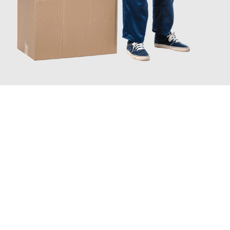
JETZT ANFRAGEN
Erleben Sie mit Umzugsmeister Probst Oberhausen, wie
einfach
und stressfrei Ihr Umzug Oberhausen Valencia
sein kann.
Unser Expertenteam steht bereit, um Ihnen einen reibungslosen
Übergang in Ihr neues Zuhause zu garantieren.