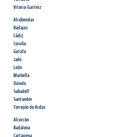
Vitoria-Gasteiz
Alcobendas
Badajoz
Cádiz
Coruña
Getafe
Jaén
León
Marbella
Oviedo
Sabadell
Santander
Torrejón de Ardoz
Alcorcón
Badalona
Cartagena