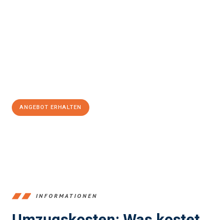
Erleben Sie mit Umzugsmeister Probst Oberhausen, wie
einfach
und stressfrei Ihr Umzug Oberhausen Torrejón de Ardoz
sein
kann. Unser Expertenteam steht bereit, um Ihnen einen
reibungslosen Übergang in Ihr neues Zuhause zu garantieren.
Jetzt
unverbindliches Angebot
erhalten &
100€ sparen:
ANGEBOT ERHALTEN
+4915792653356
INFORMATIONEN