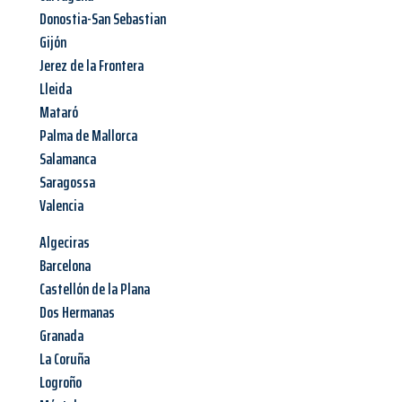
Donostia-San Sebastian
Gijón
Jerez de la Frontera
Lleida
Mataró
Palma de Mallorca
Salamanca
Saragossa
Valencia
Algeciras
Barcelona
Castellón de la Plana
Dos Hermanas
Granada
La Coruña
Logroño