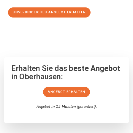
UNVERBINDLICHES ANGEBOT ERHALTEN
100% unverbindlich
– Garantiert eine Antwort
innerhalb von 15
Minuten
.
Erhalten Sie das
beste Angebot
in Oberhausen:
ANGEBOT ERHALTEN
Angebot
in 15 Minuten
(garantiert).