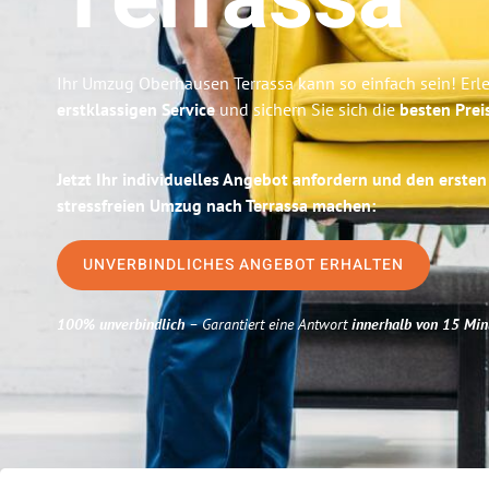
Terrassa
Ihr Umzug Oberhausen Terrassa kann so einfach sein! Erl
erstklassigen Service
und sichern Sie sich die
besten Prei
Jetzt Ihr individuelles Angebot anfordern und den ersten
stressfreien Umzug nach Terrassa machen:
UNVERBINDLICHES ANGEBOT ERHALTEN
100% unverbindlich
– Garantiert eine Antwort
innerhalb von 15 Min