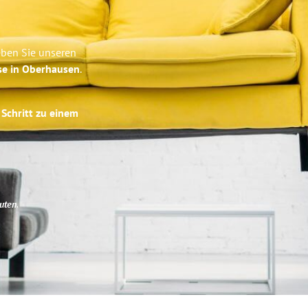
eben Sie unseren
se in Oberhausen
.
 Schritt zu einem
uten
.