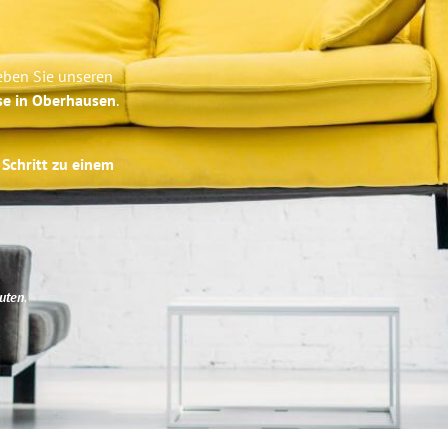
eben Sie unseren
se in Oberhausen
.
 Schritt zu einem
uten
.