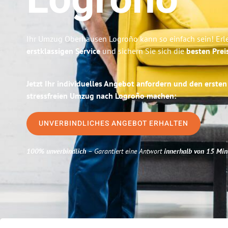
Logroño
Ihr Umzug Oberhausen Logroño kann so einfach sein! Erl
erstklassigen Service
und sichern Sie sich die
besten Prei
Jetzt Ihr individuelles Angebot anfordern und den ersten
stressfreien Umzug nach Logroño machen:
UNVERBINDLICHES ANGEBOT ERHALTEN
100% unverbindlich
– Garantiert eine Antwort
innerhalb von 15 Min