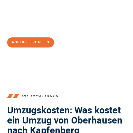
Übergang in Ihr neues Zuhause zu garantieren.
Jetzt
unverbindliches Angebot
erhalten &
100€ sparen:
ANGEBOT ERHALTEN
+4915792653356
INFORMATIONEN
Umzugskosten: Was kostet
ein Umzug von Oberhausen
nach Kapfenberg