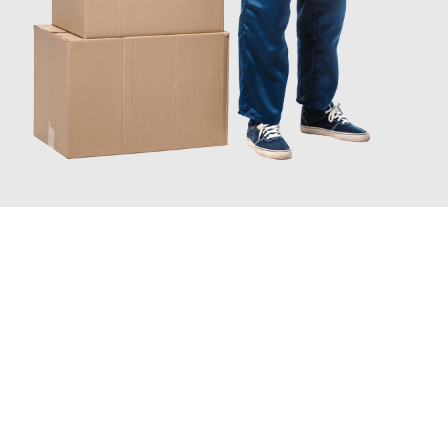
JETZT ANFRAGEN
Erleben Sie mit Umzugsmeister Probst Oberhausen, wie
einfach
und stressfrei Ihr Umzug Oberhausen Kapfenberg
sein kann.
Unser Expertenteam steht bereit, um Ihnen einen reibungslosen