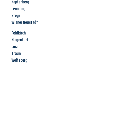
Kapfenberg
Leonding
Steyr
Wiener Neustadt
Feldkirch
Klagenfurt
Linz
Traun
Wolfsberg
Jetzt anfragen &
Angebot
mit Best-Preis
erhalten!