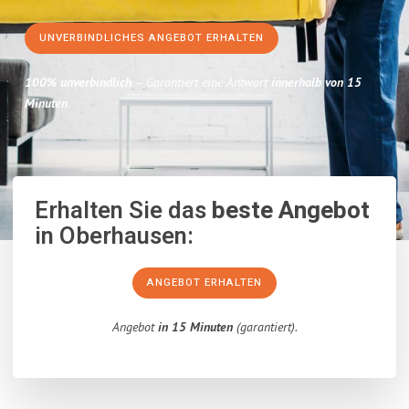
UNVERBINDLICHES ANGEBOT ERHALTEN
100% unverbindlich
– Garantiert eine Antwort
innerhalb von 15
Minuten
.
Erhalten Sie das
beste Angebot
in Oberhausen:
ANGEBOT ERHALTEN
Angebot
in 15 Minuten
(garantiert).