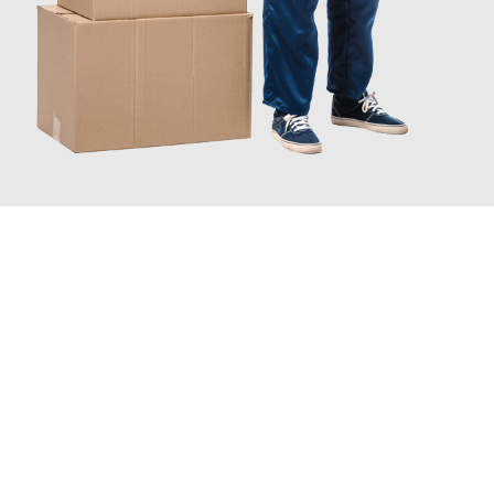
JETZT ANFRAGEN
Erleben Sie mit Umzugsmeister Probst Oberhausen, wie
einfach
und stressfrei Ihr Umzug Oberhausen Feldkirch
sein kann.
Unser Expertenteam steht bereit, um Ihnen einen reibungslosen
Übergang in Ihr neues Zuhause zu garantieren.