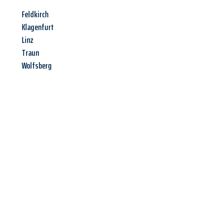
Feldkirch
Klagenfurt
Linz
Traun
Wolfsberg
Jetzt anfragen &
Angebot
mit Best-Preis
erhalten!
Schicken Sie uns jetzt Ihre unverbindliche Anfrage und sichern
Sie sich Ihr
individuelles Umzugsangebot für Ihr Anliegen in
Oberhausen
zum Best-Preis! Nutzen Sie die Gelegenheit für
einen
stressfreien Umzug
mit maximalem Komfort: