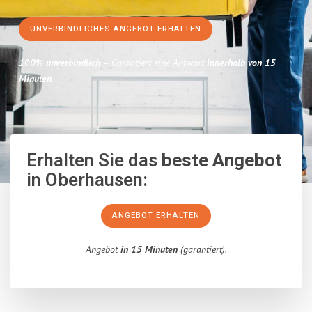
UNVERBINDLICHES ANGEBOT ERHALTEN
100% unverbindlich
– Garantiert eine Antwort
innerhalb von 15
Minuten
.
Erhalten Sie das
beste Angebot
in Oberhausen:
ANGEBOT ERHALTEN
Angebot
in 15 Minuten
(garantiert).