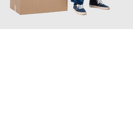
JETZT ANFRAGEN
Erleben Sie mit Umzugsmeister Probst Oberhausen, wie
einfach
und stressfrei Ihr Umzug Oberhausen Hallein
sein kann. Unser
Expertenteam steht bereit, um Ihnen einen reibungslosen
Übergang in Ihr neues Zuhause zu garantieren.
Jetzt
unverbindliches Angebot
erhalten &
100€ sparen: