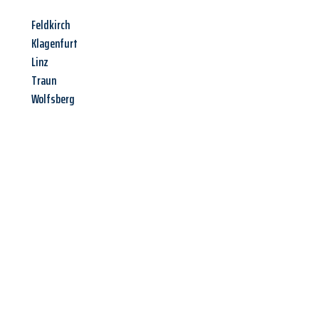
Feldkirch
Klagenfurt
Linz
Traun
Wolfsberg
Jetzt anfragen &
Angebot
mit Best-Preis
erhalten!
Schicken Sie uns jetzt Ihre unverbindliche Anfrage und sichern
Sie sich Ihr
individuelles Umzugsangebot für Ihr Anliegen in
Oberhausen
zum Best-Preis! Nutzen Sie die Gelegenheit für
einen
stressfreien Umzug
mit maximalem Komfort: