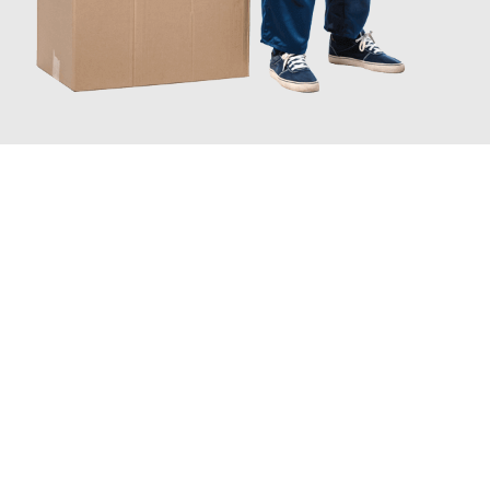
JETZT ANFRAGEN
Erleben Sie mit Umzugsmeister Probst Oberhausen, wie
einfach
und stressfrei Ihr Umzug Oberhausen Salerno
sein kann. Unser
Expertenteam steht bereit, um Ihnen einen reibungslosen
Übergang in Ihr neues Zuhause zu garantieren.