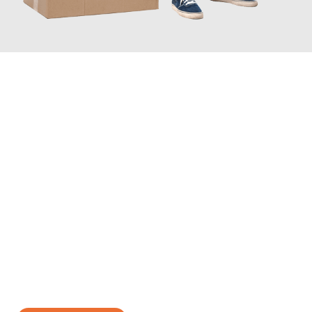
JETZT ANFRAGEN
Erleben Sie mit Umzugsmeister Probst Oberhausen, wie
einfach
und stressfrei Ihr Umzug Oberhausen Rom
sein kann. Unser
Expertenteam steht bereit, um Ihnen einen reibungslosen
Übergang in Ihr neues Zuhause zu garantieren.
Jetzt
unverbindliches Angebot
erhalten &
100€ sparen: