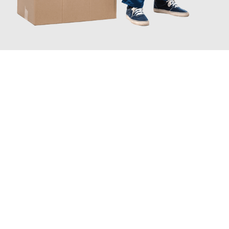
JETZT ANFRAGEN
Erleben Sie mit Umzugsmeister Probst Oberhausen, wie
einfach
und stressfrei Ihr Umzug Oberhausen Monza
sein kann. Unser
Expertenteam steht bereit, um Ihnen einen reibungslosen
Übergang in Ihr neues Zuhause zu garantieren.
Jetzt
unverbindliches Angebot
erhalten &
100€ sparen: