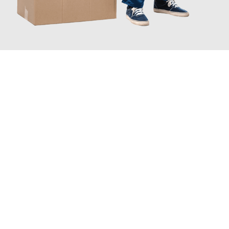
JETZT ANFRAGEN
Erleben Sie mit Umzugsmeister Probst Oberhausen, wie
einfach
und stressfrei Ihr Umzug Oberhausen Hamm
sein kann. Unser
Expertenteam steht bereit, um Ihnen einen reibungslosen
Übergang in Ihr neues Zuhause zu garantieren.
Jetzt
unverbindliches Angebot
erhalten &
100€ sparen: