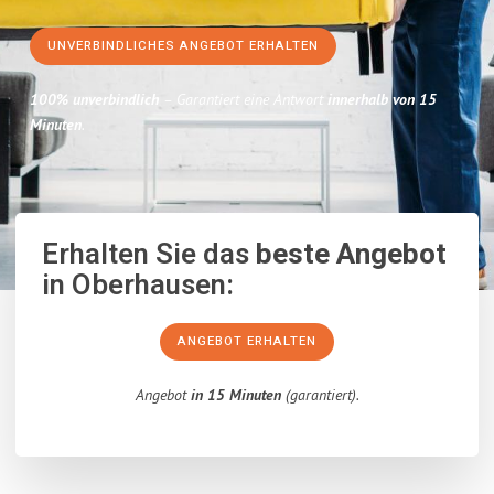
UNVERBINDLICHES ANGEBOT ERHALTEN
100% unverbindlich
– Garantiert eine Antwort
innerhalb von 15
Minuten
.
Erhalten Sie das
beste Angebot
in Oberhausen:
ANGEBOT ERHALTEN
Angebot
in 15 Minuten
(garantiert).