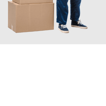
JETZT ANFRAGEN
Erleben Sie mit Umzugsmeister Probst Oberhausen, wie
einfach
und stressfrei Ihr Umzug Oberhausen Bielefeld
sein kann.
Unser Expertenteam steht bereit, um Ihnen einen reibungslosen
Übergang in Ihr neues Zuhause zu garantieren.