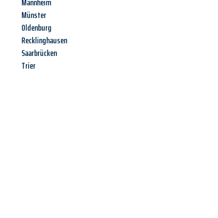
Mannheim
Münster
Oldenburg
Recklinghausen
Saarbrücken
Trier
Jetzt anfragen &
Angebot
mit Best-Preis
erhalten!
Schicken Sie uns jetzt Ihre unverbindliche Anfrage und sichern
Sie sich Ihr
individuelles Umzugsangebot für Ihr Anliegen in
Oberhausen
zum Best-Preis! Nutzen Sie die Gelegenheit für
einen
stressfreien Umzug
mit maximalem Komfort: