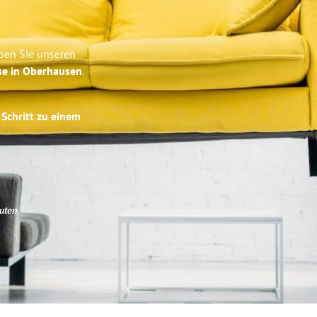
ben Sie unseren
se in Oberhausen
.
 Schritt zu einem
uten
.