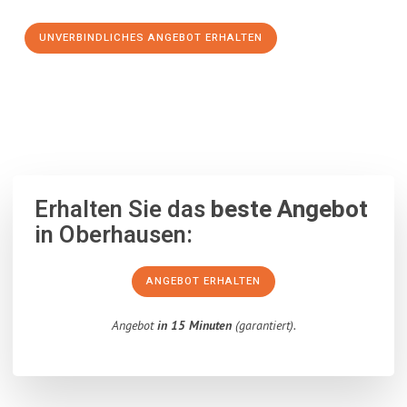
UNVERBINDLICHES ANGEBOT ERHALTEN
100% unverbindlich
– Garantiert eine Antwort
innerhalb von 15
Minuten
.
Erhalten Sie das
beste Angebot
in Oberhausen:
ANGEBOT ERHALTEN
Angebot
in 15 Minuten
(garantiert).