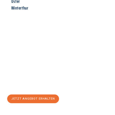
Uster
Winterthur
Jetzt anfragen &
Angebot
mit Best-Preis
erhalten!
Schicken Sie uns jetzt Ihre unverbindliche Anfrage und sichern
Sie sich Ihr
individuelles Umzugsangebot für Ihr Anliegen in
Oberhausen
zum Best-Preis! Nutzen Sie die Gelegenheit für
einen
stressfreien Umzug
mit maximalem Komfort:
JETZT ANGEBOT ERHALTEN