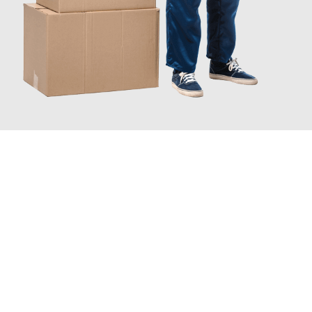
JETZT ANFRAGEN
Erleben Sie mit Umzugsmeister Probst Oberhausen, wie
einfach
und stressfrei Ihr Umzug Oberhausen Wädenswil
sein kann.
Unser Expertenteam steht bereit, um Ihnen einen reibungslosen
Übergang in Ihr neues Zuhause zu garantieren.