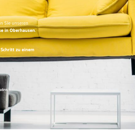
en Sie unseren
se in Oberhausen
.
 Schritt zu einem
uten
.