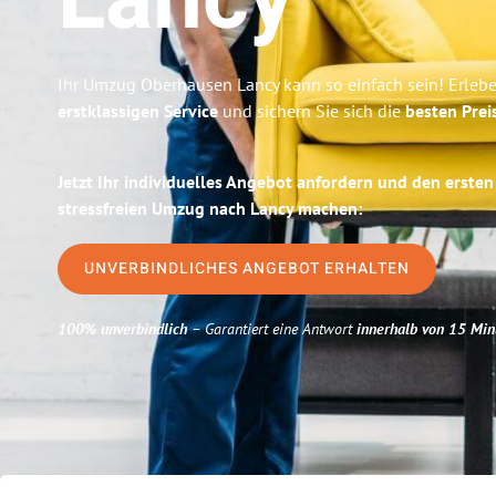
Lancy
Ihr Umzug Oberhausen Lancy kann so einfach sein! Erleb
erstklassigen Service
und sichern Sie sich die
besten Prei
Jetzt Ihr individuelles Angebot anfordern und den ersten
stressfreien Umzug nach Lancy machen:
UNVERBINDLICHES ANGEBOT ERHALTEN
100% unverbindlich
– Garantiert eine Antwort
innerhalb von 15 Min