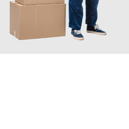
JETZT ANFRAGEN
Erleben Sie mit Umzugsmeister Probst Oberhausen, wie
einfach
und stressfrei Ihr Umzug Oberhausen Västerås
sein kann.
Unser Expertenteam steht bereit, um Ihnen einen reibungslosen
Übergang in Ihr neues Zuhause zu garantieren.