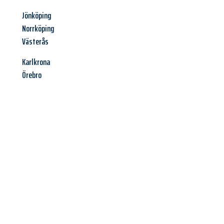
Jönköping
Norrköping
Västerås
Karlkrona
Örebro
Jetzt anfragen &
Angebot
mit Best-Preis
erhalten!
Schicken Sie uns jetzt Ihre unverbindliche Anfrage und sichern
Sie sich Ihr
individuelles Umzugsangebot für Ihr Anliegen in
Oberhausen
zum Best-Preis! Nutzen Sie die Gelegenheit für