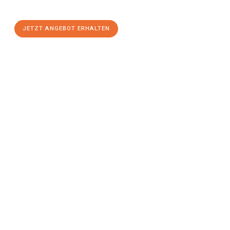
einen
stressfreien Umzug
mit maximalem Komfort:
JETZT ANGEBOT ERHALTEN