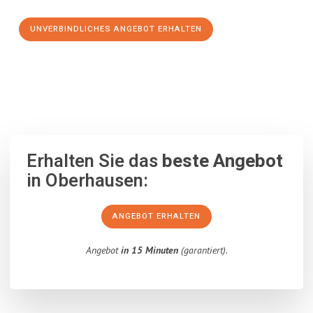
UNVERBINDLICHES ANGEBOT ERHALTEN
100% unverbindlich
– Garantiert eine Antwort
innerhalb von 15
Minuten
.
Erhalten Sie das
beste Angebot
in Oberhausen:
ANGEBOT ERHALTEN
Angebot
in 15 Minuten
(garantiert).