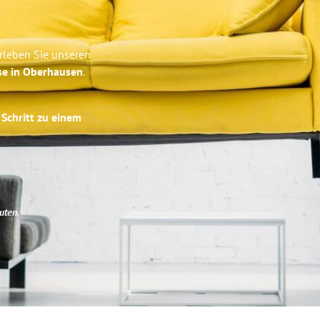
rleben Sie unseren
se in Oberhausen
.
 Schritt zu einem
uten
.