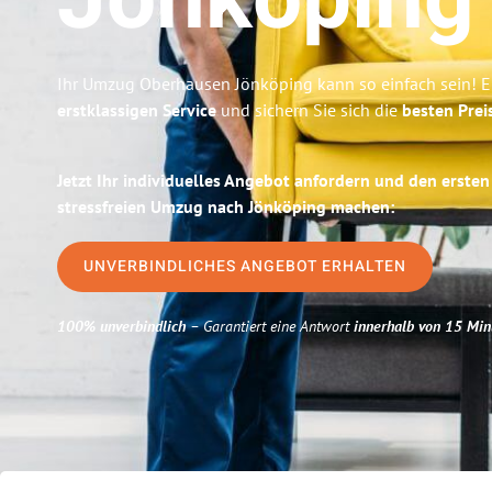
Jönköping
Ihr Umzug Oberhausen Jönköping kann so einfach sein! E
erstklassigen Service
und sichern Sie sich die
besten Prei
Jetzt Ihr individuelles Angebot anfordern und den ersten
stressfreien Umzug nach Jönköping machen:
UNVERBINDLICHES ANGEBOT ERHALTEN
100% unverbindlich
– Garantiert eine Antwort
innerhalb von 15 Min