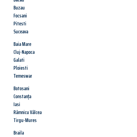
Buzau
Focsani
Pitesti
Suceava
Baia Mare
Cluj-Napoca
Galati
Ploiesti
Temeswar
Botosani
Constanța
Iasi
Râmnicu Vâlcea
Tirgu-Mures
Braila