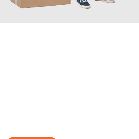
JETZT ANFRAGEN
Erleben Sie mit Umzugsmeister Probst Oberhausen, wie
einfach
und stressfrei Ihr Umzug Oberhausen Sibiu
sein kann. Unser
Expertenteam steht bereit, um Ihnen einen reibungslosen
Übergang in Ihr neues Zuhause zu garantieren.
Jetzt
unverbindliches Angebot
erhalten &
100€ sparen: