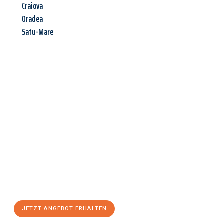
Craiova
Oradea
Satu-Mare
Jetzt anfragen &
Angebot
mit Best-Preis
erhalten!
Schicken Sie uns jetzt Ihre unverbindliche Anfrage und sichern
Sie sich Ihr
individuelles Umzugsangebot für Ihr Anliegen in
Oberhausen
zum Best-Preis! Nutzen Sie die Gelegenheit für
einen
stressfreien Umzug
mit maximalem Komfort:
JETZT ANGEBOT ERHALTEN