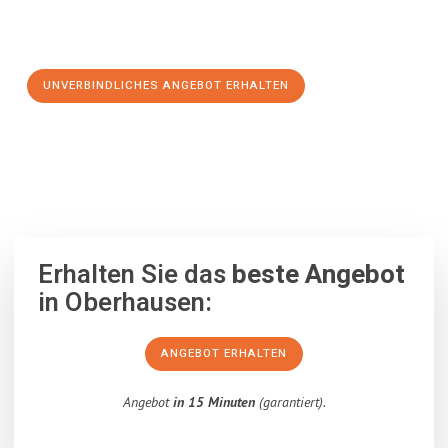
Schritt zu einem stressfreien Umzug nach Drobeta Turnu-
Severin machen:
UNVERBINDLICHES ANGEBOT ERHALTEN
100% unverbindlich
– Garantiert eine Antwort
innerhalb von 15
Minuten
.
Erhalten Sie das
beste Angebot
in Oberhausen:
ANGEBOT ERHALTEN
Angebot
in 15 Minuten
(garantiert).