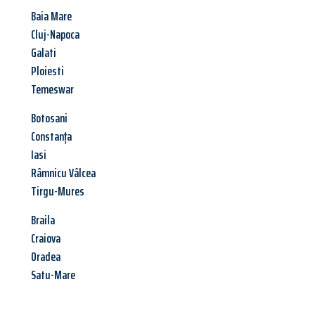
Baia Mare
Cluj-Napoca
Galati
Ploiesti
Temeswar
Botosani
Constanța
Iasi
Râmnicu Vâlcea
Tirgu-Mures
Braila
Craiova
Oradea
Satu-Mare