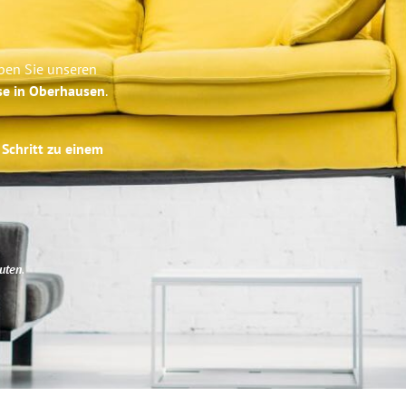
ben Sie unseren
se in Oberhausen
.
 Schritt zu einem
uten
.