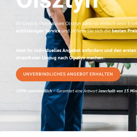
Olsztyn
Ihr Umzug Oberhausen Olsztyn kann so einfach sein! Erle
erstklassigen Service
und sichern Sie sich die
besten Prei
Jetzt Ihr individuelles Angebot anfordern und den ersten
stressfreien Umzug nach Olsztyn machen:
UNVERBINDLICHES ANGEBOT ERHALTEN
100% unverbindlich
– Garantiert eine Antwort
innerhalb von 15 Min