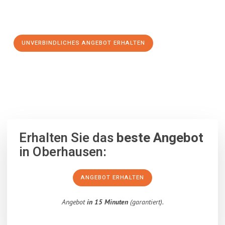
Schritt zu einem stressfreien Umzug nach Gorzów
Wielkopolski machen:
UNVERBINDLICHES ANGEBOT ERHALTEN
100% unverbindlich
– Garantiert eine Antwort
innerhalb von 15
Minuten
.
Erhalten Sie das
beste Angebot
in Oberhausen:
ANGEBOT ERHALTEN
Angebot
in 15 Minuten
(garantiert).