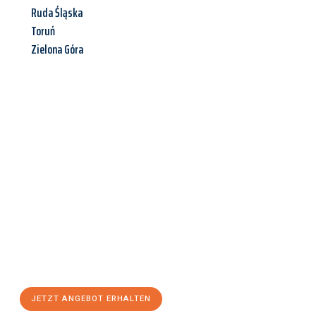
Ruda Śląska
Toruń
Zielona Góra
Jetzt anfragen &
Angebot
mit Best-Preis
erhalten!
Schicken Sie uns jetzt Ihre unverbindliche Anfrage und sichern
Sie sich Ihr
individuelles Umzugsangebot für Ihr Anliegen in
Oberhausen
zum Best-Preis! Nutzen Sie die Gelegenheit für
einen
stressfreien Umzug
mit maximalem Komfort:
JETZT ANGEBOT ERHALTEN