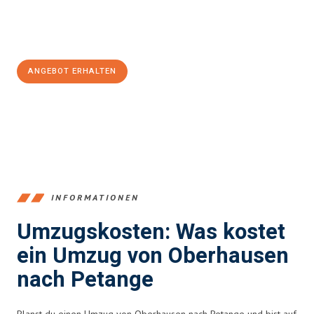
Jetzt
unverbindliches Angebot
erhalten &
100€ sparen:
ANGEBOT ERHALTEN
+4915792653356
INFORMATIONEN
Umzugskosten: Was kostet
ein Umzug von Oberhausen
nach Petange
Planst du einen Umzug von Oberhausen nach Petange und bist auf