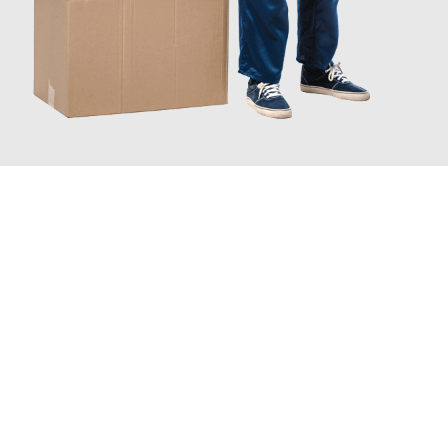
JETZT ANFRAGEN
Erleben Sie mit Umzugsmeister Probst Oberhausen, wie
einfach
und stressfrei Ihr Umzug Oberhausen Petange
sein kann.
Unser Expertenteam steht bereit, um Ihnen einen reibungslosen
Übergang in Ihr neues Zuhause zu garantieren.