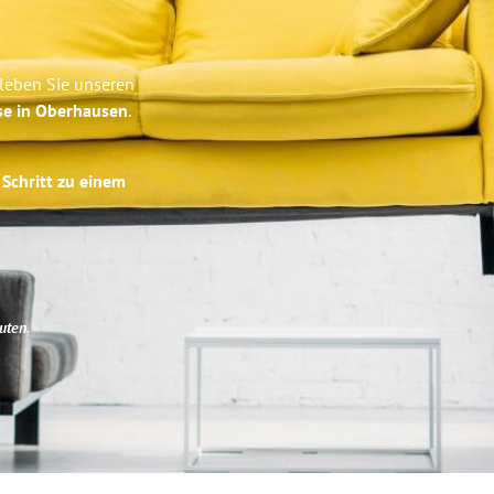
leben Sie unseren
se in Oberhausen
.
 Schritt zu einem
uten
.