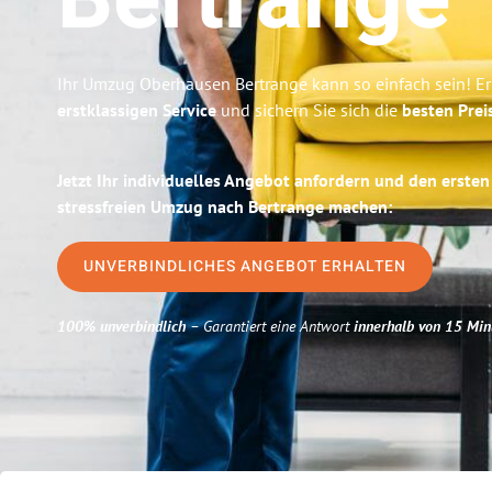
Bertrange
Ihr Umzug Oberhausen Bertrange kann so einfach sein! Er
erstklassigen Service
und sichern Sie sich die
besten Prei
Jetzt Ihr individuelles Angebot anfordern und den ersten
stressfreien Umzug nach Bertrange machen:
UNVERBINDLICHES ANGEBOT ERHALTEN
100% unverbindlich
– Garantiert eine Antwort
innerhalb von 15 Min