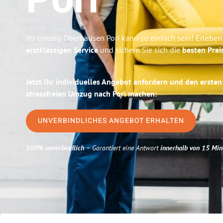
Pori
Ihr Umzug Oberhausen Pori kann so einfach sein! Erleben
erstklassigen Service
und sichern Sie sich die
besten Prei
Jetzt Ihr individuelles Angebot anfordern und den ersten
stressfreien Umzug nach Pori machen:
UNVERBINDLICHES ANGEBOT ERHALTEN
100% unverbindlich
– Garantiert eine Antwort
innerhalb von 15 Min