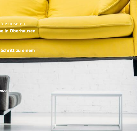
 Sie unseren
se in Oberhausen
.
 Schritt zu einem
uten
.