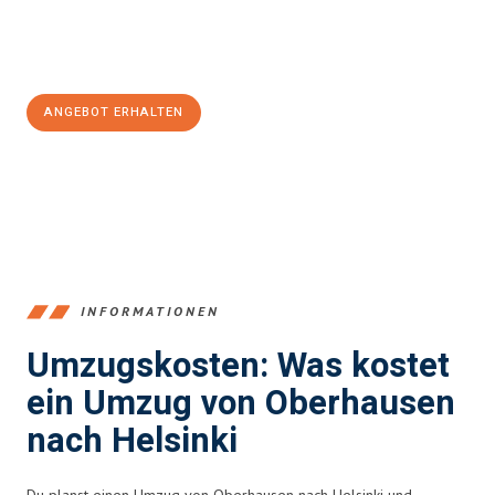
Jetzt
unverbindliches Angebot
erhalten &
100€ sparen:
ANGEBOT ERHALTEN
+4915792653356
INFORMATIONEN
Umzugskosten: Was kostet
ein Umzug von Oberhausen
nach Helsinki
Du planst einen Umzug von Oberhausen nach Helsinki und