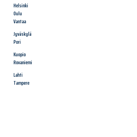
Helsinki
Oulu
Vantaa
Jyväskylä
Pori
Kuopio
Rovaniemi
Lahti
Tampere
Jetzt anfragen &
Angebot