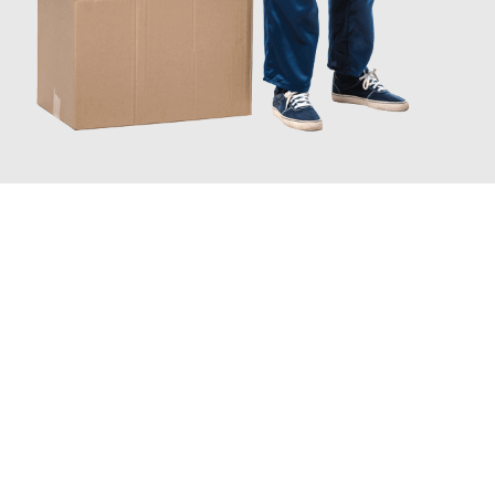
JETZT ANFRAGEN
Erleben Sie mit Umzugsmeister Probst Oberhausen, wie
einfach
und stressfrei Ihr Umzug Oberhausen Helsinki
sein kann. Unser
Expertenteam steht bereit, um Ihnen einen reibungslosen
Übergang in Ihr neues Zuhause zu garantieren.