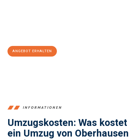
Unser Expertenteam steht bereit, um Ihnen einen reibungslosen
Übergang in Ihr neues Zuhause zu garantieren.
Jetzt
unverbindliches Angebot
erhalten &
100€ sparen:
ANGEBOT ERHALTEN
+4915792653356
INFORMATIONEN
Umzugskosten: Was kostet
ein Umzug von Oberhausen