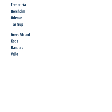
Fredericia
Horsholm
Odense
Tastrup
Greve Strand
Koge
Randers
Vejle
Jetzt anfragen &
Angebot
mit Best-Preis
erhalten!