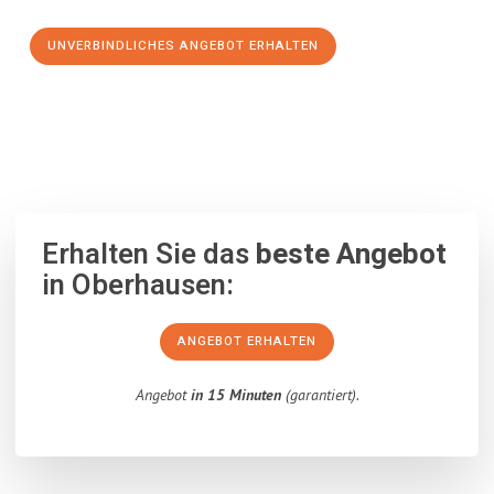
UNVERBINDLICHES ANGEBOT ERHALTEN
100% unverbindlich
– Garantiert eine Antwort
innerhalb von 15
Minuten
.
Erhalten Sie das
beste Angebot
in Oberhausen:
ANGEBOT ERHALTEN
Angebot
in 15 Minuten
(garantiert).