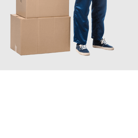
JETZT ANFRAGEN
Erleben Sie mit Umzugsmeister Probst Oberhausen, wie
einfach
und stressfrei Ihr Umzug Oberhausen Greve Strand
sein kann.