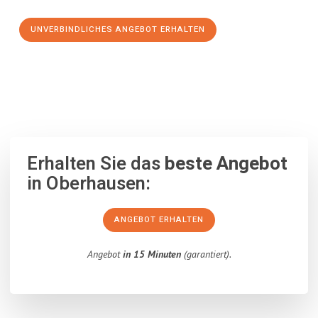
UNVERBINDLICHES ANGEBOT ERHALTEN
100% unverbindlich
– Garantiert eine Antwort
innerhalb von 15
Minuten
.
Erhalten Sie das
beste Angebot
in Oberhausen:
ANGEBOT ERHALTEN
Angebot
in 15 Minuten
(garantiert).