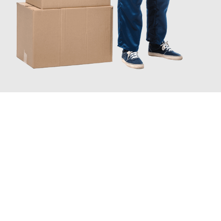
JETZT ANFRAGEN
Erleben Sie mit Umzugsmeister Probst Oberhausen, wie
einfach
und stressfrei Ihr Umzug Oberhausen Fredericia
sein kann.
Unser Expertenteam steht bereit, um Ihnen einen reibungslosen
Übergang in Ihr neues Zuhause zu garantieren.