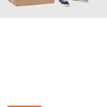
JETZT ANFRAGEN
Erleben Sie mit Umzugsmeister Probst Oberhausen, wie
einfach
und stressfrei Ihr Umzug Oberhausen Prag
sein kann. Unser
Expertenteam steht bereit, um Ihnen einen reibungslosen
Übergang in Ihr neues Zuhause zu garantieren.
Jetzt
unverbindliches Angebot
erhalten &
100€ sparen: